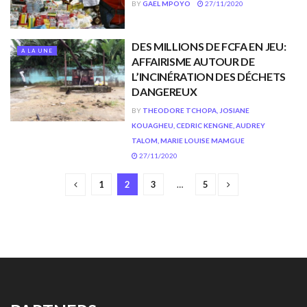
BY
GAEL MPOYO
27/11/2020
DES MILLIONS DE FCFA EN JEU:
A LA UNE
AFFAIRISME AUTOUR DE
L’INCINÉRATION DES DÉCHETS
DANGEREUX
BY
THEODORE TCHOPA, JOSIANE
KOUAGHEU, CEDRIC KENGNE, AUDREY
TALOM, MARIE LOUISE MAMGUE
27/11/2020
1
2
3
…
5