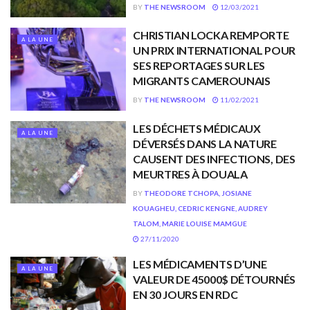
BY
THE NEWSROOM
12/03/2021
CHRISTIAN LOCKA REMPORTE
A LA UNE
UN PRIX INTERNATIONAL POUR
SES REPORTAGES SUR LES
MIGRANTS CAMEROUNAIS
BY
THE NEWSROOM
11/02/2021
LES DÉCHETS MÉDICAUX
A LA UNE
DÉVERSÉS DANS LA NATURE
CAUSENT DES INFECTIONS, DES
MEURTRES À DOUALA
BY
THEODORE TCHOPA, JOSIANE
KOUAGHEU, CEDRIC KENGNE, AUDREY
TALOM, MARIE LOUISE MAMGUE
27/11/2020
LES MÉDICAMENTS D’UNE
A LA UNE
VALEUR DE 45000$ DÉTOURNÉS
EN 30 JOURS EN RDC