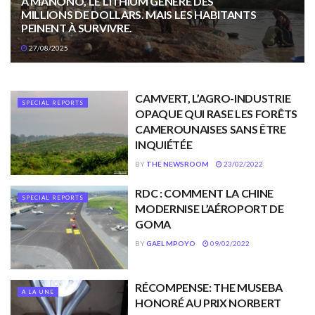
À MANONO, LE LITHIUM GÉNÈRE DES
MILLIONS DE DOLLARS. MAIS LES HABITANTS
PEINENT À SURVIVRE.
27/08/2025
CAMVERT, L’AGRO-INDUSTRIE
SPECIAL REPORTS
OPAQUE QUI RASE LES FORÊTS
CAMEROUNAISES SANS ÊTRE
INQUIÉTÉE
BY
THE NEWSROOM
23/02/2022
RDC : COMMENT LA CHINE
SPECIAL REPORTS
MODERNISE L’AÉROPORT DE
GOMA
BY
GAEL MPOYO
09/02/2022
RÉCOMPENSE: THE MUSEBA
A LA UNE
HONORÉ AU PRIX NORBERT