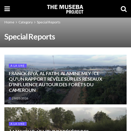
Home
Category
Special Reports
Special Reports
A LA UNE
FRANCK BIYA, AL FATIH, ALAMINE MEY : CE
QU’UN RAPPORT RÉVÈLE SUR LES RÉSEAUX
D’INFLUENCE AUTOUR DES FORÊTS DU
CAMEROUN
29/05/2026
A LA UNE