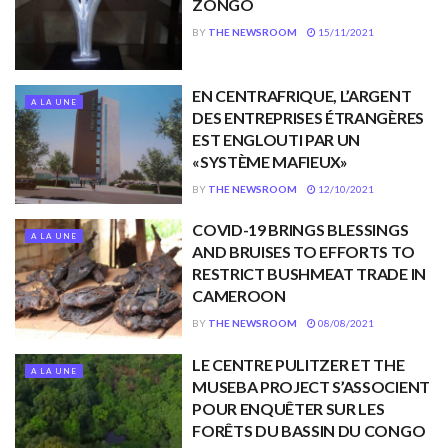
ZONGO
BY
THE NEWSROOM
15/11/2021
EN CENTRAFRIQUE, L’ARGENT
A LA UNE
DES ENTREPRISES ÉTRANGÈRES
EST ENGLOUTI PAR UN
«SYSTÈME MAFIEUX»
BY
THE NEWSROOM
12/10/2021
COVID-19 BRINGS BLESSINGS
A LA UNE
AND BRUISES TO EFFORTS TO
RESTRICT BUSHMEAT TRADE IN
CAMEROON
BY
THE NEWSROOM
08/08/2021
LE CENTRE PULITZER ET THE
A LA UNE
MUSEBA PROJECT S’ASSOCIENT
POUR ENQUÊTER SUR LES
FORÊTS DU BASSIN DU CONGO