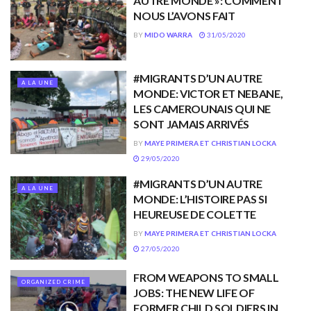
AUTRE MONDE »: COMMENT
NOUS L’AVONS FAIT
BY
MIDO WARRA
31/05/2020
#MIGRANTS D’UN AUTRE
A LA UNE
MONDE: VICTOR ET NEBANE,
LES CAMEROUNAIS QUI NE
SONT JAMAIS ARRIVÉS
BY
MAYE PRIMERA ET CHRISTIAN LOCKA
29/05/2020
#MIGRANTS D’UN AUTRE
A LA UNE
MONDE: L’HISTOIRE PAS SI
HEUREUSE DE COLETTE
BY
MAYE PRIMERA ET CHRISTIAN LOCKA
27/05/2020
FROM WEAPONS TO SMALL
ORGANIZED CRIME
JOBS: THE NEW LIFE OF
FORMER CHILD SOLDIERS IN