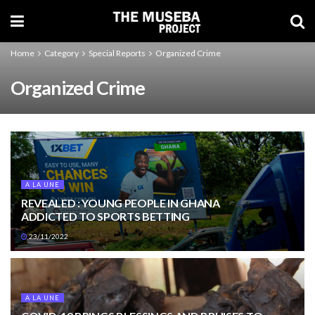
Home
Category
Special Reports
Organized Crime
Organized Crime
A LA UNE
REVEALED : YOUNG PEOPLE IN GHANA
ADDICTED TO SPORTS BETTING
23/11/2022
A LA UNE