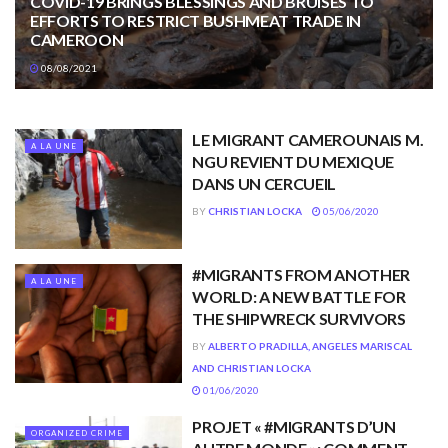
COVID-19 BRINGS BLESSINGS AND BRUISES TO
EFFORTS TO RESTRICT BUSHMEAT TRADE IN
CAMEROON
08/08/2021
LE MIGRANT CAMEROUNAIS M.
A LA UNE
NGU REVIENT DU MEXIQUE
DANS UN CERCUEIL
BY
CHRISTIAN LOCKA
05/06/2020
#MIGRANTS FROM ANOTHER
A LA UNE
WORLD: A NEW BATTLE FOR
THE SHIPWRECK SURVIVORS
BY
ALBERTO PRADILLA, ANGELES MARISCAL
AND CHRISTIAN LOCKA
01/06/2020
PROJET « #MIGRANTS D’UN
ORGANIZED CRIME