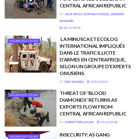
CENTRAL AFRICAN REPUBLIC
BY
JACK WOLF, SOPHIA PICKLES, JANVIER
MURAIRI
18/11/2019
LA MINUSCA ET ECOLOG
ORGANIZED CRIME
INTERNATIONAL IMPLIQUÉS
DANS LE TRAFIC ILLICITE
D’ARMES EN CENTRAFRIQUE,
SELON UN GROUPE D’EXPERTS
ONUSIENS.
BY
ERIC NGABA
24/01/2019
THREAT OF ‘BLOOD
ORGANIZED CRIME
DIAMONDS’ RETURNS AS
EXPORTS FLOW FROM
CENTRAL AFRICAN REPUBLIC
BY
CHRISTIAN LOCKA
29/11/2018
INSECURITY: AS GANG
ORGANIZED CRIME