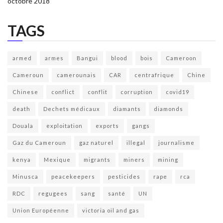
octobre 2018
TAGS
armed
armes
Bangui
blood
bois
Cameroon
Cameroun
camerounais
CAR
centrafrique
Chine
Chinese
conflict
conflit
corruption
covid19
death
Dechets médicaux
diamants
diamonds
Douala
exploitation
exports
gangs
Gaz du Cameroun
gaz naturel
illegal
journalisme
kenya
Mexique
migrants
miners
mining
Minusca
peacekeepers
pesticides
rape
rca
RDC
regugees
sang
santé
UN
Union Européenne
victoria oil and gas