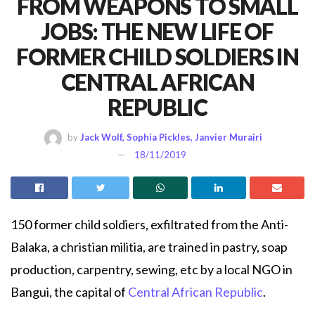
FROM WEAPONS TO SMALL
JOBS: THE NEW LIFE OF
FORMER CHILD SOLDIERS IN
CENTRAL AFRICAN
REPUBLIC
by
Jack Wolf, Sophia Pickles, Janvier Murairi
18/11/2019
150 former child soldiers, exfiltrated from the Anti-
Balaka, a christian militia, are trained in pastry, soap
production, carpentry, sewing, etc by a local NGO in
Bangui, the capital of
Central African Republic
.