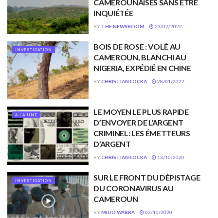
CAMEROUNAISES SANS ÊTRE
INQUIÉTÉE
BY
THE NEWSROOM
23/02/2022
BOIS DE ROSE : VOLÉ AU
INVESTIGATION
CAMEROUN, BLANCHI AU
NIGERIA, EXPÉDIÉ EN CHINE
BY
CHRISTIAN LOCKA
28/01/2022
LE MOYEN LE PLUS RAPIDE
A LA UNE
D’ENVOYER DE L’ARGENT
CRIMINEL: LES ÉMETTEURS
D’ARGENT
BY
CHRISTIAN LOCKA
13/10/2020
SUR LE FRONT DU DÉPISTAGE
INVESTIGATION
DU CORONAVIRUS AU
CAMEROUN
BY
MIDO WARRA
02/10/2020