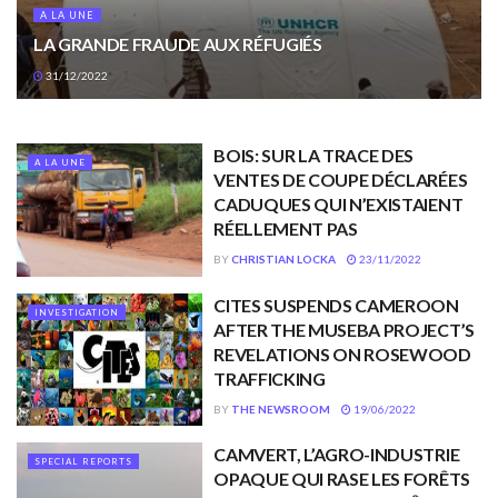
A LA UNE
LA GRANDE FRAUDE AUX RÉFUGIÉS
31/12/2022
BOIS: SUR LA TRACE DES
A LA UNE
VENTES DE COUPE DÉCLARÉES
CADUQUES QUI N’EXISTAIENT
RÉELLEMENT PAS
BY
CHRISTIAN LOCKA
23/11/2022
CITES SUSPENDS CAMEROON
INVESTIGATION
AFTER THE MUSEBA PROJECT’S
REVELATIONS ON ROSEWOOD
TRAFFICKING
BY
THE NEWSROOM
19/06/2022
CAMVERT, L’AGRO-INDUSTRIE
SPECIAL REPORTS
OPAQUE QUI RASE LES FORÊTS