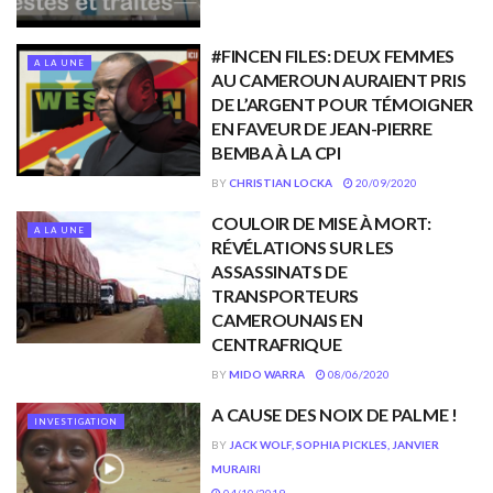
#FINCEN FILES: DEUX FEMMES
A LA UNE
AU CAMEROUN AURAIENT PRIS
DE L’ARGENT POUR TÉMOIGNER
EN FAVEUR DE JEAN-PIERRE
BEMBA À LA CPI
BY
CHRISTIAN LOCKA
20/09/2020
COULOIR DE MISE À MORT:
A LA UNE
RÉVÉLATIONS SUR LES
ASSASSINATS DE
TRANSPORTEURS
CAMEROUNAIS EN
CENTRAFRIQUE
BY
MIDO WARRA
08/06/2020
A CAUSE DES NOIX DE PALME !
INVESTIGATION
BY
JACK WOLF, SOPHIA PICKLES, JANVIER
MURAIRI