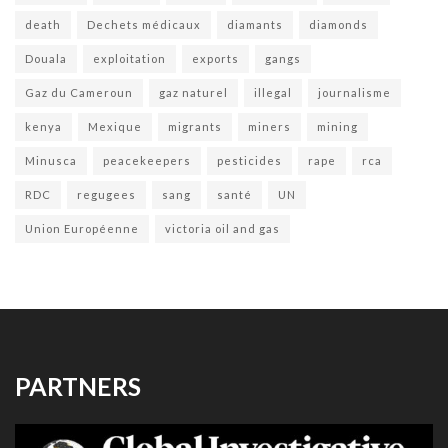
death
Dechets médicaux
diamants
diamonds
Douala
exploitation
exports
gangs
Gaz du Cameroun
gaz naturel
illegal
journalisme
kenya
Mexique
migrants
miners
mining
Minusca
peacekeepers
pesticides
rape
rca
RDC
regugees
sang
santé
UN
Union Européenne
victoria oil and gas
PARTNERS