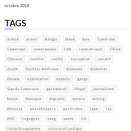
octobre 2018
TAGS
armed
armes
Bangui
blood
bois
Cameroon
Cameroun
camerounais
CAR
centrafrique
Chine
Chinese
conflict
conflit
corruption
covid19
death
Dechets médicaux
diamants
diamonds
Douala
exploitation
exports
gangs
Gaz du Cameroun
gaz naturel
illegal
journalisme
kenya
Mexique
migrants
miners
mining
Minusca
peacekeepers
pesticides
rape
rca
RDC
regugees
sang
santé
UN
Union Européenne
victoria oil and gas