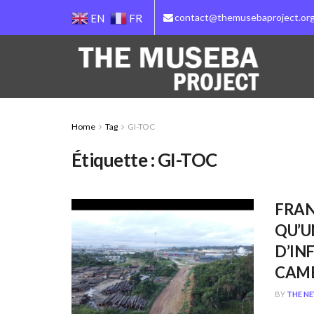
contact@themusebaproject.or
EN
FR
Home
Tag
GI-TOC
Étiquette : GI-TOC
FRAN
QU’U
D’IN
CAM
BY
THE N