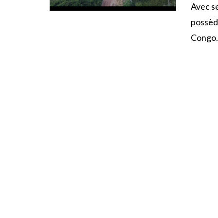
Avec se
possède
Congo. 