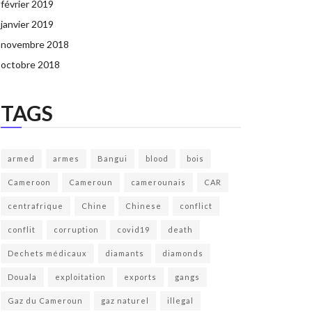
février 2019
janvier 2019
novembre 2018
octobre 2018
TAGS
armed
armes
Bangui
blood
bois
Cameroon
Cameroun
camerounais
CAR
centrafrique
Chine
Chinese
conflict
conflit
corruption
covid19
death
Dechets médicaux
diamants
diamonds
Douala
exploitation
exports
gangs
Gaz du Cameroun
gaz naturel
illegal