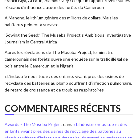
Franck Biya, Al Fatih, Alamine Mey : ce qu’un rapport révèle sur les
réseaux d’influence autour des forêts du Cameroun
À Manono, le lithium génère des millions de dollars. Mais les
habitants peinent à survivre.
‘Sowing the Seed:’ The Museba Project’s Ambitious Investigative
Journalism in Central Africa
Après les révélations de The Museba Project, le ministre
camerounais des forêts ouvre une enquête sur le trafic illégal de
bois entre le Cameroun et le Nigeria
« L’industrie nous tue » : des enfants vivant près des usines de
recyclage des batteries au plomb souffrent d’infection pulmonaire,
de retard de croissance et de troubles respiratoires
COMMENTAIRES RÉCENTS
Awards - The Museba Project
dans
« L’industrie nous tue » : des
enfants vivant près des usines de recyclage des batteries au
plomb souffrent d’infection pulmonaire, de retard de croissance et