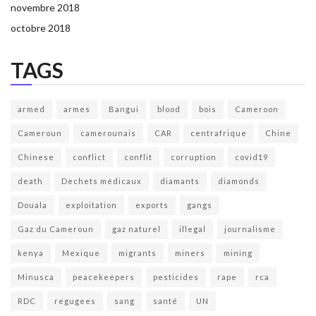
novembre 2018
octobre 2018
TAGS
armed
armes
Bangui
blood
bois
Cameroon
Cameroun
camerounais
CAR
centrafrique
Chine
Chinese
conflict
conflit
corruption
covid19
death
Dechets médicaux
diamants
diamonds
Douala
exploitation
exports
gangs
Gaz du Cameroun
gaz naturel
illegal
journalisme
kenya
Mexique
migrants
miners
mining
Minusca
peacekeepers
pesticides
rape
rca
RDC
regugees
sang
santé
UN