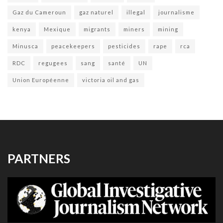
Gaz du Cameroun
gaz naturel
illegal
journalisme
kenya
Mexique
migrants
miners
mining
Minusca
peacekeepers
pesticides
rape
rca
RDC
regugees
sang
santé
UN
Union Européenne
victoria oil and gas
PARTNERS